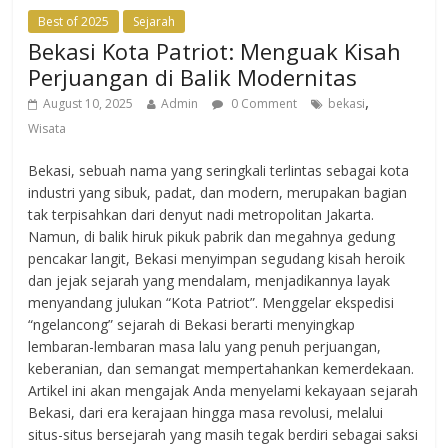
Best of 2025
Sejarah
Bekasi Kota Patriot: Menguak Kisah
Perjuangan di Balik Modernitas
,
August 10, 2025
Admin
0 Comment
bekasi
Wisata
Bekasi, sebuah nama yang seringkali terlintas sebagai kota
industri yang sibuk, padat, dan modern, merupakan bagian
tak terpisahkan dari denyut nadi metropolitan Jakarta.
Namun, di balik hiruk pikuk pabrik dan megahnya gedung
pencakar langit, Bekasi menyimpan segudang kisah heroik
dan jejak sejarah yang mendalam, menjadikannya layak
menyandang julukan “Kota Patriot”. Menggelar ekspedisi
“ngelancong” sejarah di Bekasi berarti menyingkap
lembaran-lembaran masa lalu yang penuh perjuangan,
keberanian, dan semangat mempertahankan kemerdekaan.
Artikel ini akan mengajak Anda menyelami kekayaan sejarah
Bekasi, dari era kerajaan hingga masa revolusi, melalui
situs-situs bersejarah yang masih tegak berdiri sebagai saksi