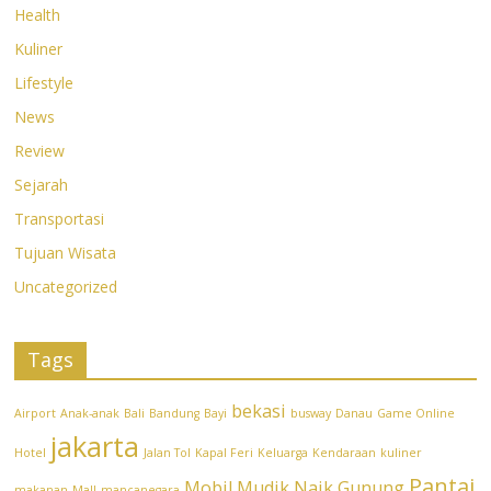
Health
Kuliner
Lifestyle
News
Review
Sejarah
Transportasi
Tujuan Wisata
Uncategorized
Tags
bekasi
Airport
Anak-anak
Bali
Bandung
Bayi
busway
Danau
Game Online
jakarta
Hotel
Jalan Tol
Kapal Feri
Keluarga
Kendaraan
kuliner
Pantai
Mobil
Mudik
Naik Gunung
makanan
Mall
mancanegara