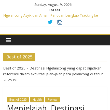
Sunday, August 9, 2026
Latest:
Ngelancong Asyik dan Aman: Panduan Lengkap Tracking ke
Sentul
Panduan Lengkap Tracking di Sentul: Persiapan Wajib untuk
Petualangan Aman dan Tak Terlupakan
Menguak Pesona Obelix Sea View: Data Tarik Destinasi Kekinian
di Yogyakarta
Rayakan Ulang Tahunmu dengan Gratis (atau Diskon Besar)!
Panduan Lengkap Promo Makan Ulang Tahun & Syaratnya
Best of 2025
Liburan Luar Negeri Tanpa Repot: Panduan Lengkap Persiapan
Agar Tak Gagal di Negara Tujuan
Best of 2025 – Destinasi Ngelancong yang dapat dijadikan
referensi dalam aktivitas jalan-jalan para pelancong di tahun
2025 ini.
Best of 2025
Health
Review
Menjelajahi Destinasi