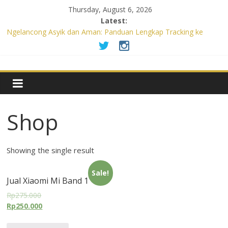
Thursday, August 6, 2026
Latest:
Ngelancong Asyik dan Aman: Panduan Lengkap Tracking ke
Sentul
Panduan Lengkap Tracking di Sentul: Persiapan Wajib untuk
Petualangan Aman dan Tak Terlupakan
Menguak Pesona Obelix Sea View: Data Tarik Destinasi Kekinian
di Yogyakarta
Rayakan Ulang Tahunmu dengan Gratis (atau Diskon Besar)!
Panduan Lengkap Promo Makan Ulang Tahun & Syaratnya
Shop
Liburan Luar Negeri Tanpa Repot: Panduan Lengkap Persiapan
Agar Tak Gagal di Negara Tujuan
Showing the single result
Sale!
Jual Xiaomi Mi Band 1
Rp275.000
Rp250.000