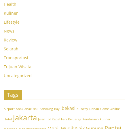
Health
Kuliner
Lifestyle
News
Review
Sejarah
Transportasi
Tujuan Wisata
Uncategorized
Tags
bekasi
Airport
Anak-anak
Bali
Bandung
Bayi
busway
Danau
Game Online
jakarta
Hotel
Jalan Tol
Kapal Feri
Keluarga
Kendaraan
kuliner
Pantai
Mobil
Mudik
Naik Gunung