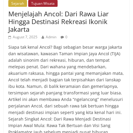
Sejarah
Tujuan Wisata
Menjelajah Ancol: Dari Rawa Liar
Hingga Destinasi Rekreasi Ikonik
Jakarta
August 7, 2025
Admin
0
Siapa tak kenal Ancol? Bagi sebagian besar warga Jakarta
dan wisatawan, kawasan Taman Impian Jaya Ancol (TIJA)
adalah sinonim dari rekreasi, hiburan, dan tempat
melepas penat. Dari wahana yang mendebarkan,
akuarium raksasa, hingga pantai yang memanjakan mata,
Ancol telah menjadi bagian tak terpisahkan dari lanskap
ibu kota. Namun, di balik keramaian dan gemerlapnya,
tersimpan sejarah panjang transformasi yang luar biasa.
Artikel ini akan membawa Anda “ngelancong” menelusuri
perjalanan Ancol, dari sebuah rawa tak bertuan hingga
menjadi destinasi impian seperti yang kita kenal hari ini.
Sejarah Singkat Ancol: Dari Rawa Menjadi Destinasi
Impian Awal Mula: Rawa Tak Bertuan dan Visi Sang
Proklamator Jauh sebelum menjadi pusat hiburan,