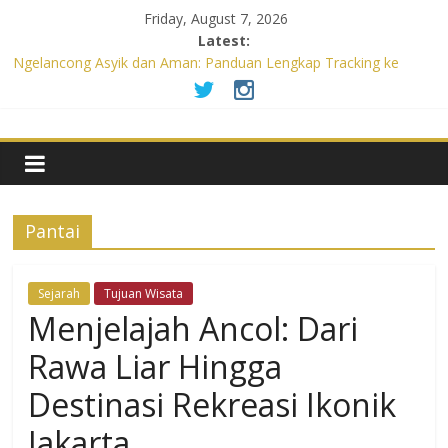
Friday, August 7, 2026
Latest:
Ngelancong Asyik dan Aman: Panduan Lengkap Tracking ke
Sentul
Panduan Lengkap Tracking di Sentul: Persiapan Wajib untuk
Petualangan Aman dan Tak Terlupakan
Menguak Pesona Obelix Sea View: Data Tarik Destinasi Kekinian
di Yogyakarta
Rayakan Ulang Tahunmu dengan Gratis (atau Diskon Besar)!
Panduan Lengkap Promo Makan Ulang Tahun & Syaratnya
Pantai
Liburan Luar Negeri Tanpa Repot: Panduan Lengkap Persiapan
Agar Tak Gagal di Negara Tujuan
Sejarah
Tujuan Wisata
Menjelajah Ancol: Dari
Rawa Liar Hingga
Destinasi Rekreasi Ikonik
Jakarta