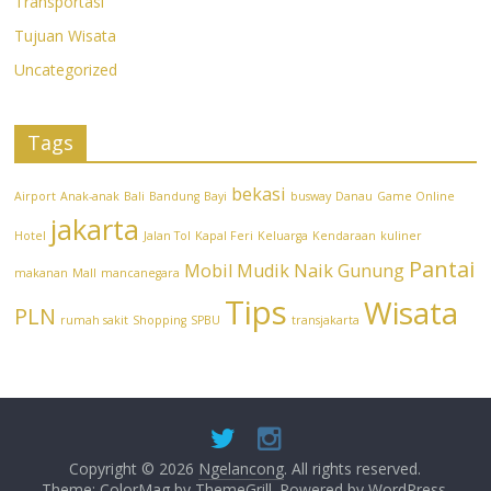
Transportasi
Tujuan Wisata
Uncategorized
Tags
bekasi
Airport
Anak-anak
Bali
Bandung
Bayi
busway
Danau
Game Online
jakarta
Hotel
Jalan Tol
Kapal Feri
Keluarga
Kendaraan
kuliner
Pantai
Mobil
Mudik
Naik Gunung
makanan
Mall
mancanegara
Tips
Wisata
PLN
rumah sakit
Shopping
SPBU
transjakarta
Copyright © 2026
Ngelancong
. All rights reserved.
Theme: ColorMag by
ThemeGrill
. Powered by
WordPress
.