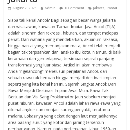
,
August 7, 2025
Admin
0 Comment
jakarta
Pantai
Siapa tak kenal Ancol? Bagi sebagian besar warga Jakarta
dan wisatawan, kawasan Taman Impian Jaya Ancol (TIJA)
adalah sinonim dari rekreasi, hiburan, dan tempat melepas
penat. Dari wahana yang mendebarkan, akuarium raksasa,
hingga pantai yang memanjakan mata, Ancol telah menjadi
bagian tak terpisahkan dari lanskap ibu kota. Namun, di balik
keramaian dan gemerlapnya, tersimpan sejarah panjang
transformasi yang luar biasa. Artikel ini akan membawa
Anda “ngelancong” menelusuri perjalanan Ancol, dari
sebuah rawa tak bertuan hingga menjadi destinasi impian
seperti yang kita kenal hari ini. Sejarah Singkat Ancol: Dari
Rawa Menjadi Destinasi Impian Awal Mula: Rawa Tak
Bertuan dan Visi Sang Proklamator Jauh sebelum menjadi
pusat hiburan, kawasan Ancol adalah lahan rawa-rawa yang
dikenal angker dan menjadi sarang penyakit, terutama
malaria. Lokasinya yang dekat dengan laut menjadikannya
area pasang surut yang kotor dan jarang tersentuh
pembangunan. Namun, pada pertengahan tahun 1960-an,