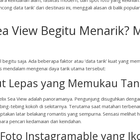
ra keindahan alam, fasilitas modern, dan spot foto yang kekinia
ncong data tarik’ dari destinasi ini, menggali alasan di balik pop
a View Begitu Menarik? 
ul begitu saja. Ada beberapa faktor atau ‘data tarik’ kuat yang
sis mendalam mengenai daya tarik utama tersebut:
ut Lepas yang Memukau Tan
belix Sea View adalah panoramanya. Pengunjung disuguhkan deng
g-tebing kokoh di sekitarnya. Terutama saat matahari terbenam,
iptakan latar belakang romantis yang sempurna. Sensasi melihat 
 para pencari kedamaian dan keindahan.
t Foto Instagramable yang Ik