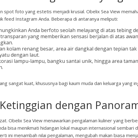
an spot foto yang estetis menjadi krusial. Obelix Sea View memah
tik feed Instagram Anda. Beberapa di antaranya meliputi:
ngkinkan Anda berfoto seolah melayang di atas tebing den
transparan yang memberikan sensasi berjalan di atas awan a
gkan.
 kolam renang besar, area air dangkal dengan tepian tak b
yatu dengan laut.
korasi lampu-lampu, bangku santai unik, hingga area taman 
n.
 yang sangat kuat, khususnya bagi kaum muda dan keluarga yang i
di Ketinggian dengan Panora
lezat. Obelix Sea View menawarkan pengalaman kuliner yang berb
 bisa menikmati hidangan lokal maupun internasional sembari di
rti ini menambah nilai pengalaman, mengubah makan biasa menja