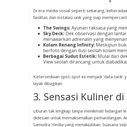
Di era media sosial seperti sekarang, keberada
fasilitas dan instalasi unik yang siap mempercan
The Swings:
Ayunan raksasa yang memu
Sky Deck:
Dek observasi dengan lantai 
menawarkan adrenalin yang menyenan
Kolam Renang Infinity:
Meskipun bukan
berfoto dengan ilusi seolah kolam men
Berbagai Sudut Estetik:
Mulai dari de
View seolah dirancang untuk diabadika
Ketersediaan spot-spot ini menjadi ‘data tarik’
layak dibagikan.
3. Sensasi Kuliner 
Liburan tak lengkap tanpa menikmati hidangan 
didesain untuk memaksimalkan pemandangan. Anda
Samudra Hindia yang menakjubkan. Suasana sepe