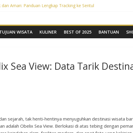
 dan Aman: Panduan Lengkap Tracking ke Sentul
Tracking di Sentul: Persiapan Wajib untuk Petualangan Aman dan Ta
belix Sea View: Data Tarik Destinasi Kekinian di Yogyakarta
ahunmu dengan Gratis (atau Diskon Besar)! Panduan Lengkap Prom
eri Tanpa Repot: Panduan Lengkap Persiapan Agar Tak Gagal di Neg
TUJUAN WISATA
KULINER
BEST OF 2025
BANTUAN
SH
 Sea View: Data Tarik Destina
 dan sejarah, tak henti-hentinya menyuguhkan destinasi wisata b
wan adalah Obelix Sea View. Berlokasi di atas tebing dengan pe