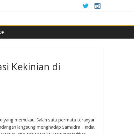
k Terlupakan
o Makan Ulang Tahun & Syaratnya
ara Tujuan
OP
si Kekinian di
aru yang memukau. Salah satu permata teranyar
mandangan langsung menghadap Samudra Hindia,