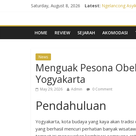
Saturday, August 8, 2026
Latest:
Ngelancong Asyik
Panduan Lengkap 
Menguak Pesona O
Rayakan Ulang T
Liburan Luar Neg
HOME
REVIEW
SEJARAH
AKOMODASI
News
Menguak Pesona Obelix
Yogyakarta
May 29, 2026
Admin
0 Comment
Pendahuluan
Yogyakarta, kota budaya yang kaya akan tradisi
yang berhasil mencuri perhatian banyak wisata